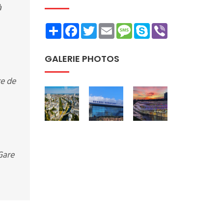
à
Share
Facebook
Twitter
Email
Message
Skype
Viber
GALERIE PHOTOS
re de
Gare