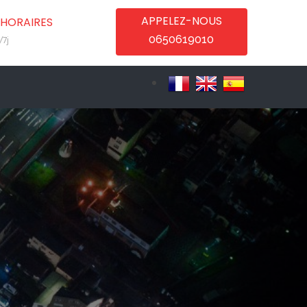
APPELEZ-NOUS
HORAIRES
0650619010
/7j