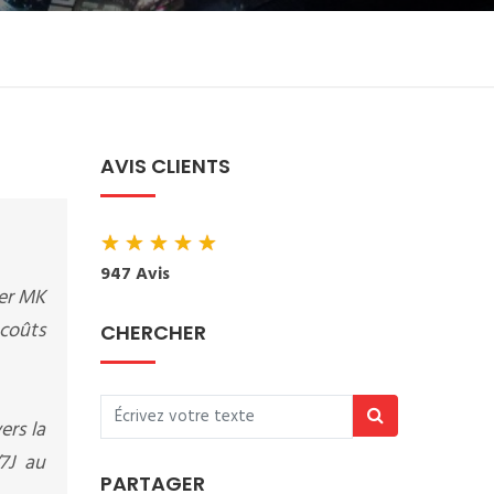
AVIS CLIENTS
★
★
★
★
★
947 Avis
ter MK
 coûts
CHERCHER
ers la
7J au
PARTAGER