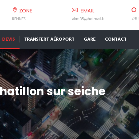
ZONE
EMAIL
24H
RENNES
akm.35@hotmail.fr
DEVIS
TRANSFERT AÉROPORT
GARE
CONTACT
hatillon sur seiche