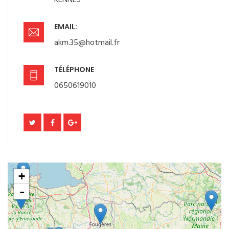
RENNES
EMAIL:
akm.35@hotmail.fr
TÉLÉPHONE
0650619010
+
-