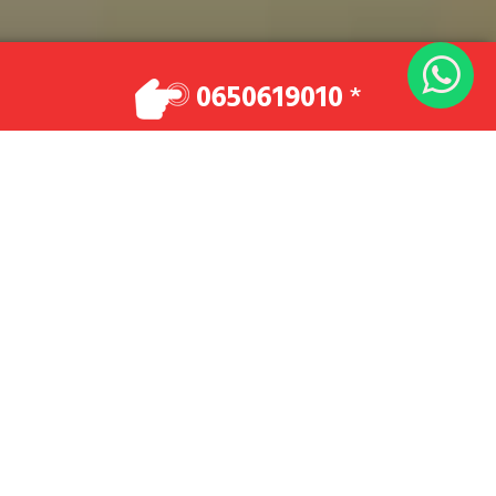
VOTRE TAXI
0650619010
*
Vos déplacements en toute sécurité et dans
un confort optimal.
Réservez maintenant
0650619010
BIENVENUE À MK TAXI RENNES
24H/7J
MK Taxi Rennes: Votre Service